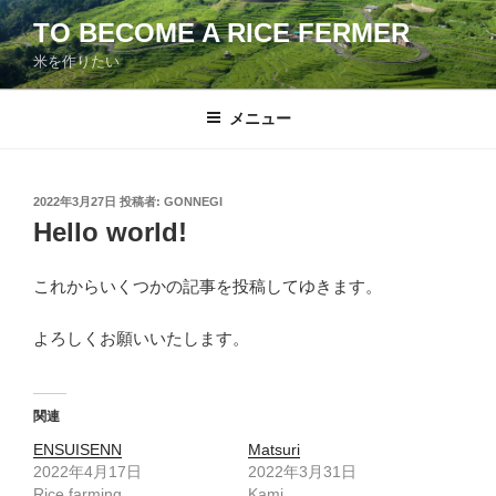
コ
TO BECOME A RICE FERMER
ン
米を作りたい
テ
ン
ツ
メニュー
へ
ス
キ
投
2022年3月27日
投稿者:
GONNEGI
稿
ッ
Hello world!
日:
プ
これからいくつかの記事を投稿してゆきます。
よろしくお願いいたします。
関連
ENSUISENN
Matsuri
2022年4月17日
2022年3月31日
Rice farming
Kami