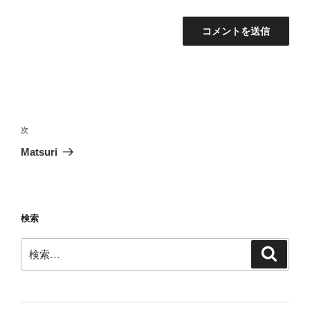
投
稿
次
次
ナ
の
Matsuri
ビ
投
稿
ゲ
ー
検索
シ
ョ
検
検
ン
索
索: